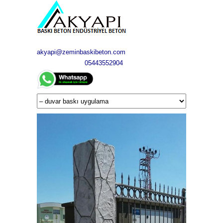
akyapi@zeminbaskibeton.com
05443552904