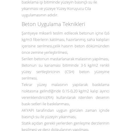
baskılama işi bitiminde yüzeyin basınçlı su ile
yıkanması ve yüzeye Yüzey Koruyucu Cila
uygulamasının adıdır.
Beton Uygulama Teknikleri
Şantiyeye mikserli teslim edilecek betonun içine 0,6
kg/m3 fiberlerin katılması, hazırlanmış saha kalıpları
içerisine serilmesi,çelik hasırın beton dökümünden
önce zemine yerleştirilmesi,
Serilen betonun mastarlanarak malasının yapılması,
Betonun su kanaması bitiminde 3-5 kg/m2 renkli
yüzey sertleştiricinin (CSH) beton yüzeyine
serilmesi,
Tekrar yüzey malasının yapılarak baskılama
noktasına gelindiğinde 0.15-0,20 kg/m2 kalıp ayırıcı
verenklendirici(RA) kullanılarak istenilen desenin
baskı setleri ile baskılanması,
AKYAPI tarafından uygun görülen zaman içinde
basınçlı su ile yüzeyin yıkanması,
Statik açıdan gerekli yerlerden genleşme derzlerinin
kesilmesi ve derz dolgularının yapılması,