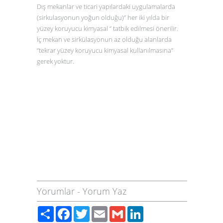
Dış mekanlar ve ticari yapılardaki uygulamalarda
(sirkulasyonun yoğun olduğu)‘’ her iki yılda bir
yüzey koruyucu kimyasal ‘’ tatbik edilmesi önerilir.
İç mekan ve sirkülasyonun az olduğu alanlarda
‘’tekrar yüzey koruyucu kimyasal kullanılmasına’’
gerek yoktur.
Yorumlar
-
Yorum Yaz
Paylaş
Facebook
Twitter
Email
Gmail
LinkedIn