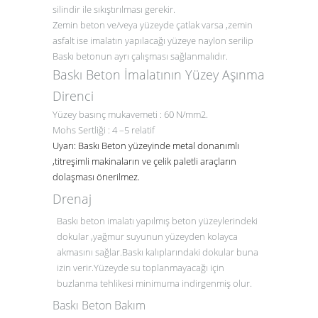
silindir ile sıkıştırılması gerekir.
Zemin beton ve/veya yüzeyde çatlak varsa ,zemin
asfalt ise imalatın yapılacağı yüzeye naylon serilip
Baskı betonun ayrı çalışması sağlanmalıdır.
Baskı Beton İmalatının Yüzey Aşınma
Direnci
Yüzey basınç mukavemeti : 60 N/mm2.
Mohs Sertliği : 4 –5 relatif
Uyarı:
Baskı Beton yüzeyinde metal donanımlı
,titreşimli makinaların ve çelik paletli araçların
dolaşması önerilmez.
Drenaj
Baskı beton imalatı yapılmış beton yüzeylerindeki
dokular ,yağmur suyunun yüzeyden kolayca
akmasını sağlar.Baskı kalıplarındaki dokular buna
izin verir.Yüzeyde su toplanmayacağı için
buzlanma tehlikesi minimuma indirgenmiş olur.
Baskı Beton Bakım