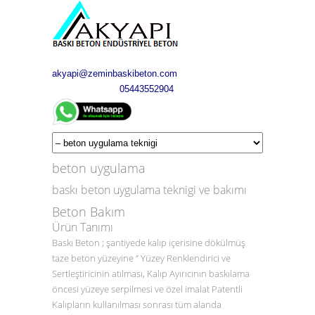
akyapi@zeminbaskibeton.com
05443552904
beton uygulama
baskı beton uygulama teknigi ve bakımı
Beton Bakım
Ürün Tanımı
Baskı Beton ; şantiyede kalıp içerisine dökülmüş
taze beton yüzeyine ‘’ Yüzey Renklendirici ve
Sertleştiricinin atılması, Kalıp Ayırıcının baskılama
öncesi yüzeye serpilmesi ve özel imalat Patentli
Kalıpların kullanılması sonrası tüm alanda