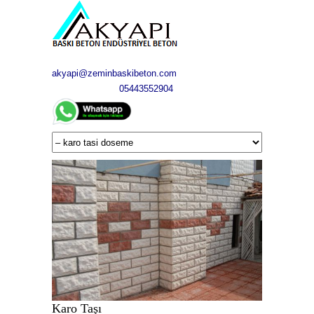
akyapi@zeminbaskibeton.com
05443552904
Karo Taşı