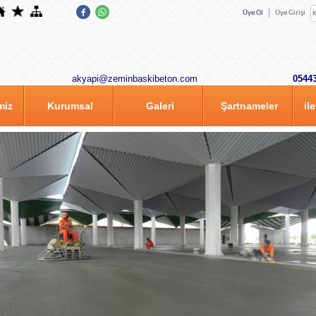
Üye Ol
Üye Girişi
akyapi@zeminbaskibeton.com
05
miz
Kurumsal
Galeri
Şartnameler
il