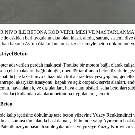
ER
NİVO İLE BETONA KOD VERİL MESİ VE MASTARLANMAS
e'de eskiden beri uygulanmakta olan klasik anolu, satranç sistemi diye
, hali hazırda Avrupa'da kullanılan Lazer sistemiyle beton dökümünü v
triyel Beton
pter adı verilen perdah makinesi (Pratikte bir motora bağlı olarak
çalış
en çelik malaların bağlı olduğu, operatör tarafından beton üzerinde gez
anabilir) ile lazerli nivo cihazından kot alarak tesviyesi yapılan, genelli
antrepo, akaryakıt istasyonu, kapalı ve açık otopark, servis alanları, en
zemin, hava alanı iç ve dış alanları, hava alanı pistleri, saha betonları g
betonlar) kullanılan alanların
betonuna uygulanan işlemdir.
 Beton
ede kalıp içerisine dökülmüş taze beton yüzeyine Yüzey Renklendirici ve 
ılması sonrası tüm alanda baskılama işi bitiminde y
alıp Ayırıcının bask
 Patentli
üzeyin basınçlı su ile yıkanması ve yüzeye Yüzey Koruyucu Ci