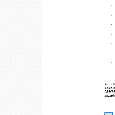
Kazım K
İLKADI
05443
akyapi