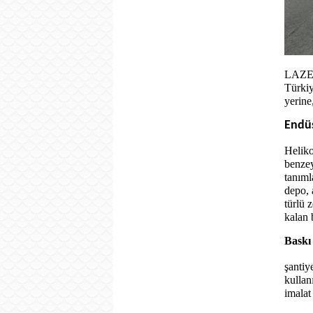
LAZ
Türkiy
yerine
Endüs
Heliko
benzey
tanıml
depo, 
türlü 
kalan 
Baskı
şantiy
kullan
imalat