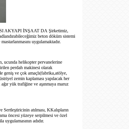
I AKYAPI İNŞAAT DA
Şirketimiz,
 adlandırabileceğimiz beton döküm sistemi
e mastarlanmasını uygulamaktadır.
an, ucunda helikopter pervanelerine
irilen perdah makinesi olarak
kle geniş ve çok amaçlı(fabrika,atölye,
düstriyel zemin kaplaması yapılacak her
ibi ağır yük trafiğine ve aşınmaya maruz
Sertleştiricinin atılması, KKalıpların
ılama öncesi yüzeye serpilmesi ve özel
la uygulamasının adıdır.