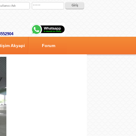
443552904
etişim Akyapi
Forum