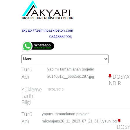
akyapi@zeminbaskibeton.com
05443552904
Türü
yapımı tamamlanan projeler
Adı
DOSYA
20140512__6662561297.jpg
İNDİR
Yükleme
19/02/2015
Tarihi
Bilgi
Türü
yapımı tamamlanan projeler
Adı
mikroajans26_11_2013_07_21_31_uysun.jpg
DOSY