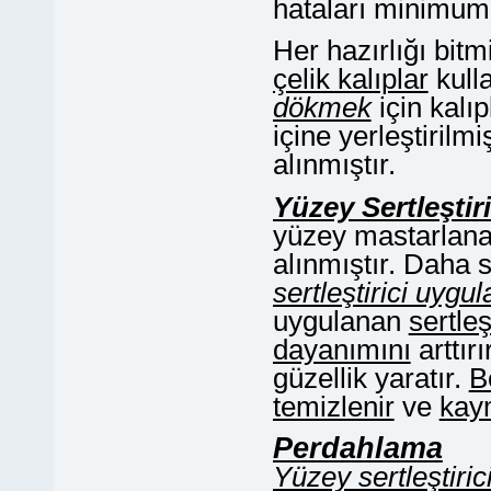
hataları minimuma
Her hazırlığı bit
çelik kalıplar
kulla
dökmek
için kalı
içine yerleştirilm
alınmıştır.
Yüzey Sertleştir
yüzey mastarlan
alınmıştır. Daha 
sertleştirici uygu
uygulanan
sertle
dayanımını
arttırı
güzellik yaratır.
B
temizlenir
ve
kay
Perdahlama
Yüzey sertleştiri