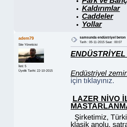
Park ve Bahç
Kaldırımlar
Caddeler
Yollar
samsunda endüstriyel beton
adem79
Tarih : 05-11-2015 Saat : 00:07
Site Yöneticisi
ENDÜSTRİYEL
İleti: 5
Üyelik Tarihi: 22-10-2015
Endüstriyel zemi
için tıklayınız.
LAZER NİVO İ
MASTARLANM
Şirketimiz, Türk
klasik anolu, sat