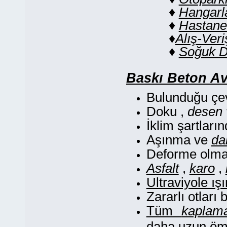
♦
Hangarl
♦
Hastane
♦
Alış-Veri
♦
Soğuk D
Baskı Beton Av
Bulunduğu çe
Doku ,
desen v
İklim şartları
Aşınma ve
da
Deforme olmaz
Asfalt
,
karo
,
Ultraviyole ışı
Zararlı otları
Tüm
kaplam
daha uzun öm