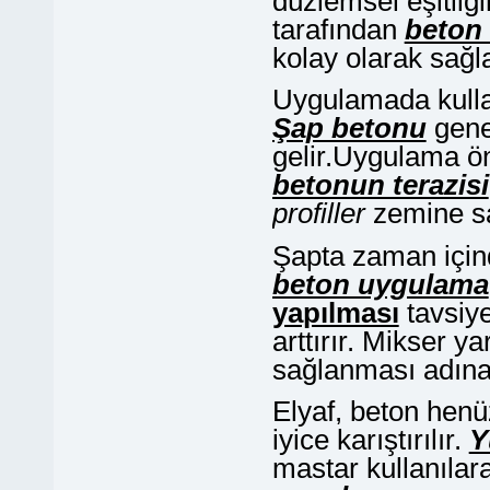
düzlemsel eşitliği
tarafından
beton 
kolay olarak sağl
Uygulamada kull
Şap betonu
genel
gelir.Uygulama ön
betonun terazisi
profiller
zemine sa
Şapta zaman içi
beton uygulama
yapılması
tavsiye
arttırır. Mikser y
sağlanması adın
Elyaf, beton henü
iyice karıştırılır.
Y
mastar kullanılara