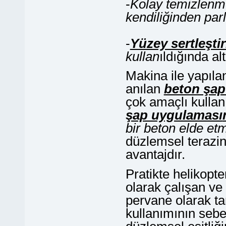
-
Kolay temizlenm
kendiliğinden par
-
Yüzey sertleştir
kullan
ıldığında al
Makina ile yapıla
anılan
beton şap
çok amaçlı kullan
şap uygulaması
bir beton elde et
düzlemsel terazin
avantajdır.
Pratikte helikopt
olarak çalışan ve
pervane olarak ta
kullanımının seb