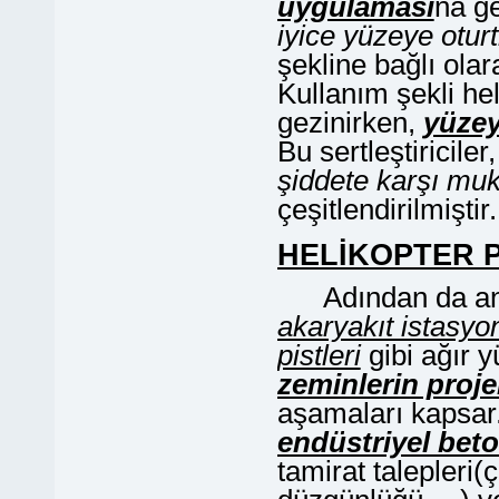
uygulaması
na ge
iyice yüzeye otur
şekline bağlı ola
Kullanım şekli he
gezinirken,
yüzey
Bu sertleştiricile
şiddete karşı muk
çeşitlendirilmiştir.
H
ELİKOPTER 
Adından da anla
akaryakıt istasyo
pistleri
gibi ağır 
zeminlerin proje
aşamaları kapsar.
endüstriyel beto
tamirat talepleri