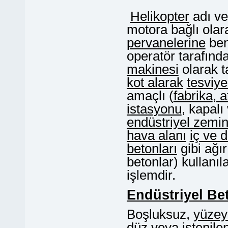
Helikopter
adı ve
motora bağlı ola
pervanelerine
be
operatör tarafın
makinesi
olarak t
kot alarak
tesviye
amaçlı (
fabrika
,
a
istasyonu
, kapalı
endüstriyel zemi
hava alanı
iç ve d
betonları
gibi ağı
betonlar) kullanı
işlemdir.
Endüstriyel Be
Boşluksuz,
yüzeyi
düz veya istenile