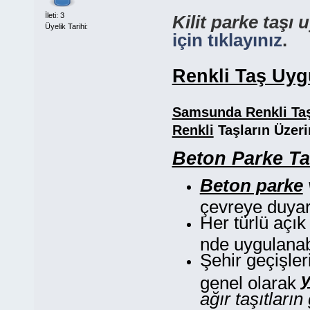
İleti: 3
Kilit parke taşı
Üyelik Tarihi:
için tıklayınız
.
Renkli Taş Uyg
Samsunda Renkli Ta
Renkli
Taşların Üzeri
Beton Parke Taş
Beton parke
çevreye duyarl
Her türlü açık
nde uygulanabi
Şehir geçişler
y
genel olarak
ağır taşıtların