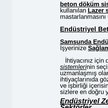
beton döküm si
kullanılan
Lazer 
mastarlanmasını 
Endüstriyel Be
Samsunda Endüs
İşyerinize
Sağlam
İhtiyacınız için
sistemleri
nin seç
uzmanlaşmış ol
ihtiyaçlarınıda gö
ve işbirliği içeris
sizlere en doğru 
Endüstriyel Z
Sektörler