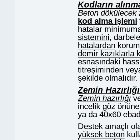
Kodların alınm
Beton dökülecek
kod alma işlemi
hatalar minimuma 
sistemini
, darbel
hatalardan
koruma
demir kazıklarla k
esnasındaki hass
titreşiminden vey
şekilde olmalıdır.
Zemin Hazırlığ
Zemin hazırlığı
ve
incelik göz önüne 
ya da 40x60 ebadın
Destek amaçlı ol
yüksek beton
kull