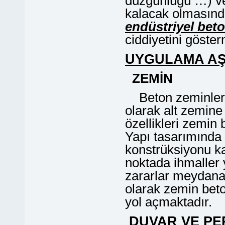
düzgünlüğü …) ve 
kalacak olmasınd
endüstriyel bet
ciddiyetini göster
UYGULAMA A
ZEMİN
Beton zeminler m
olarak alt zemine
özellikleri zemin
Yapı tasarımında 
konstrüksiyonu k
noktada ihmaller 
zararlar meydana 
olarak zemin bet
yol açmaktadır.
DUVAR VE PE