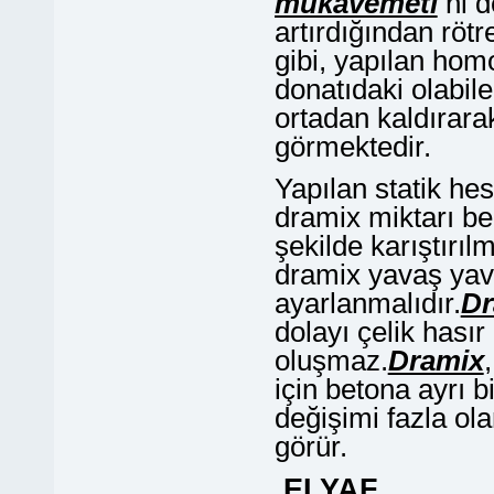
mukavemeti
ni d
artırdığından rötr
gibi, yapılan hom
donatıdaki olabil
ortadan kaldırarak
görmektedir.
Yapılan statik he
dramix miktarı bel
şekilde karıştırı
dramix yavaş yav
ayarlanmalıdır.
Dr
dolayı çelik hasır
oluşmaz.
Dramix
için betona ayrı b
değişimi fazla ola
görür.
ELYAF