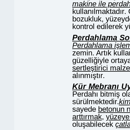
makine ile perda
kullanılmaktadır.
bozukluk, yüzeyd
kontrol edilerek y
Perdahlama S
Perdahlama
işle
zemin. Artık kull
güzelliğiyle ortay
sertleştirici mal
alınmıştır.
Kür Mebranı U
Perdahı bitmiş ol
sürülmektedir.
kim
sayede
betonun 
arttırmak
,
yüzeye 
oluşabilecek
çatl