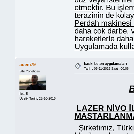
etmek
tir. Bu işl
terazinin de kolay
Perdah makinesi 
daha çok darbe, v
hareketlerle daha
Uygulamada kullan
baskı beton uygulamaları
adem79
Tarih : 05-11-2015 Saat : 00:08
Site Yöneticisi
İleti: 5
Üyelik Tarihi: 22-10-2015
LAZER NİVO İ
MASTARLANMA
Şirketimiz, Türk