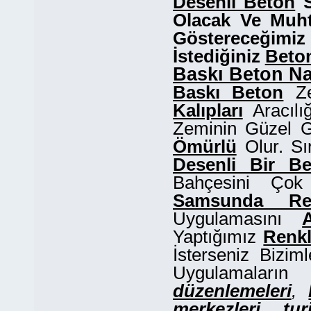
Desenli Beton
S
Olacak Ve Muht
Göstereceği
İstediğiniz
Beton
Baskı Beton Na
Baskı Beton
Ze
Kalıpları
Aracılı
Zeminin Güzel G
Ömürlü
Olur. Sı
Desenli Bir B
Bahçesini Çok 
Samsunda Re
Uygulamasını
Yaptığımız
Renkl
İsterseniz Bizim
Uygulamaların R
düzenlemeleri
,
merkezleri
,
tur