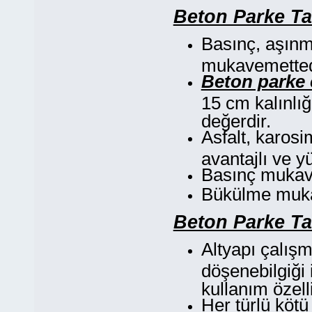
Beton Parke Taş
Basınç, aşınm
mukavemetted
Beton parke 
15 cm kalınlı
değerdir.
Asfalt, karos
avantajlı ve yü
Basınç mukave
Bükülme mukav
Beton Parke Taş
Altyapı çalış
döşenebilgiği 
kullanım özelli
Her türlü köt