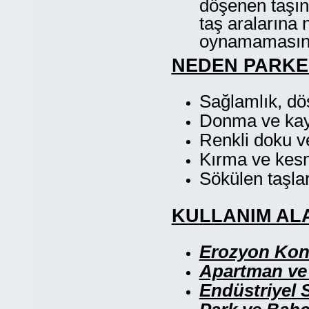
döşenen taşın
taş aralarına 
oynamamasını 
NEDEN PARKE
Sağlamlık, döş
Donma ve kay
Renkli doku ve 
Kırma ve kes
Sökülen taşları
KULLANIM AL
Erozyon Kont
Apartman ve 
Endüstriyel 