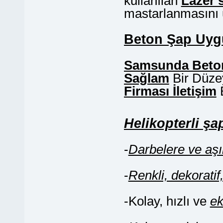
kullanılan
Lazer 
mastarlanmasını 
Beton Şap Uyg
Samsunda Beton
Sağlam
Bir Düze
Firması İletişim
B
Helikopterli şa
-
Darbelere ve aş
-
Renkli, dekorati
-Kolay, hızlı ve
e