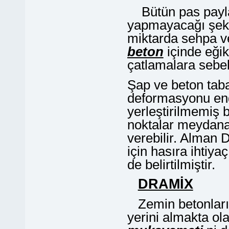
Bütün pas paylar
yapmayacağı şekild
miktarda sehpa v
beton
içinde eğik
çatlamalara sebeb
Şap ve beton tabak
deformasyonu eng
yerleştirilmemiş 
noktalar meydana 
verebilir. Alman
için hasıra ihtiya
de belirtilmiştir.
DRAMİX
Zemin betonların
yerini almakta ol