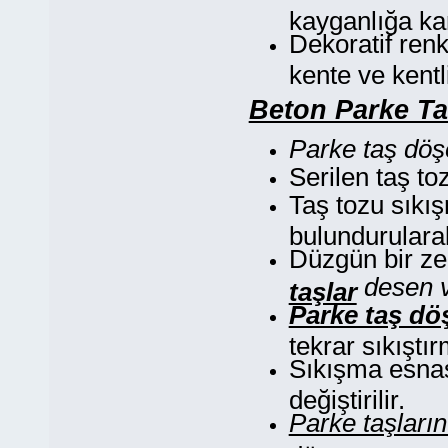
kayganlığa kar
Dekoratif renk
kente ve kentl
Beton Parke Ta
Parke taş döş
Serilen taş toz
Taş tozu sıkı
bulundurularak
Düzgün bir ze
desen v
taşlar
Parke taş d
tekrar sıkıştır
Sıkışma esnası
değiştirilir.
Parke taşları