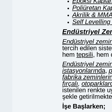
Epoksi Kapla
Poliüretan Ka
Akrilik & MM
Self Levellin
Endüstriyel Z
Endüstriyel zemi
tercih edilen si
hem
tepsili
, hem 
Endüstriyel zemi
istasyonları
nda
,
p
fabrika zeminleri
fırçalı
,
otoparklar
istenilen renkte 
şekle getirilmekte
İşe Başlarken;