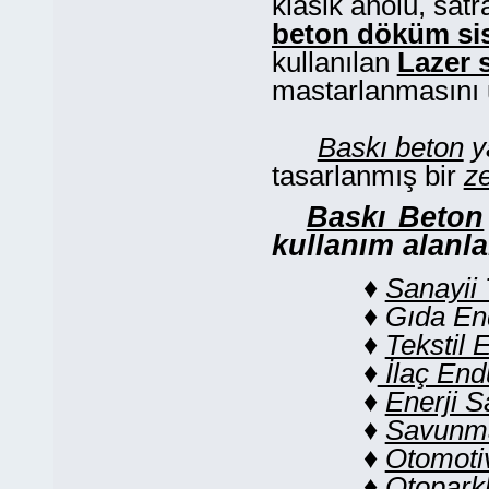
klasik anolu, sat
beton döküm si
kullanılan
Lazer 
mastarlanmasını 
Baskı beton
y
tasarlanmış bir
z
Baskı Beton
kullanım alanla
♦
Sanayii 
♦
Gıda End
♦
Tekstil 
♦
İlaç Endü
♦
Enerji Sa
♦
Savunma
♦
Otomoti
♦
Otopark