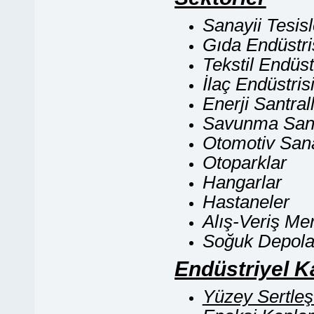
Sanayii Tesisl
Gıda Endüstri
Tekstil Endüst
İlaç Endüstris
Enerji Santrall
Savunma Sana
Otomotiv Sana
Otoparklar
Hangarlar
Hastaneler
Alış-Veriş Mer
Soğuk Depola
En
düstriye
l K
Yüzey Sertleşt