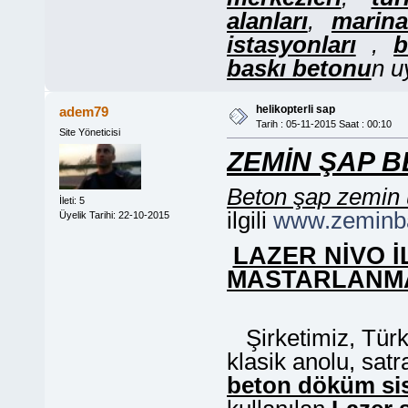
alanları
,
marina
istasyonları
,
b
baskı betonu
n u
helikopterli sap
adem79
Tarih : 05-11-2015 Saat : 00:10
Site Yöneticisi
ZEMİN ŞAP 
Beton şap zemin
İleti: 5
ilgili
www.zeminb
Üyelik Tarihi: 22-10-2015
LAZER NİVO İ
MASTARLANM
Şirketimiz, Türk
klasik anolu, sat
beton döküm si