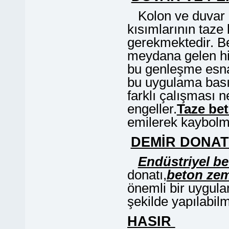
Kolon ve duvar k
kısımlarının taze
gerekmektedir. Be
meydana gelen hid
bu genleşme esna
bu uygulama bası
farklı çalışması 
engeller.
Taze be
emilerek kaybolma
DEMİR DONAT
Endüstriyel b
donatı,
beton ze
önemli bir uygula
şekilde yapılabilm
HASIR